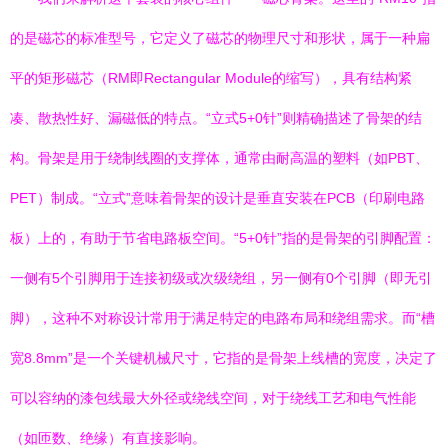
的是磁芯的标准型号，它定义了磁芯的物理尺寸和形状，属于一种扁
平的矩形磁芯（RM即Rectangular Module的缩写），具有结构紧
凑、散热性好、漏磁低的特点。“立式5+0针”则精确描述了骨架的结
构。骨架是用于绕制线圈的支撑体，通常由耐高温的塑料（如PBT、
PET）制成。“立式”意味着骨架的设计是垂直安装在PCB（印刷电路
板）上的，有助于节省电路板空间。“5+0针”指的是骨架的引脚配置：
一侧有5个引脚用于连接初级或次级绕组，另一侧有0个引脚（即无引
脚），这种不对称设计常用于满足特定的电路布局和绕组需求。而“槽
宽8.8mm”是一个关键机械尺寸，它指的是骨架上线槽的宽度，决定了
可以容纳的漆包线最大外径或绕线空间，对于绕线工艺和电气性能
（如匝数、绝缘）有直接影响。