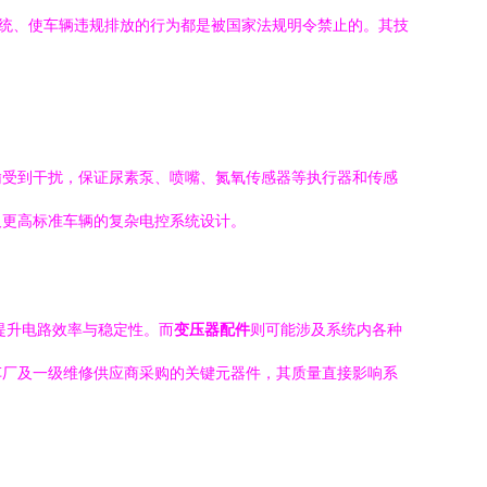
系统、使车辆违规排放的行为都是被国家法规明令禁止的。其技
输受到干扰，保证尿素泵、喷嘴、氮氧传感器等执行器和传感
及更高标准车辆的复杂电控系统设计。
提升电路效率与稳定性。而
变压器配件
则可能涉及系统内各种
车厂及一级维修供应商采购的关键元器件，其质量直接影响系