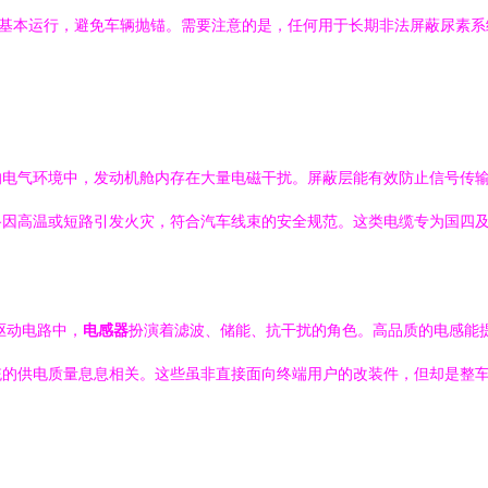
机基本运行，避免车辆抛锚。需要注意的是，任何用于长期非法屏蔽尿素
的电气环境中，发动机舱内存在大量电磁干扰。屏蔽层能有效防止信号传
路因高温或短路引发火灾，符合汽车线束的安全规范。这类电缆专为国四
驱动电路中，
电感器
扮演着滤波、储能、抗干扰的角色。高品质的电感能
统的供电质量息息相关。这些虽非直接面向终端用户的改装件，但却是整