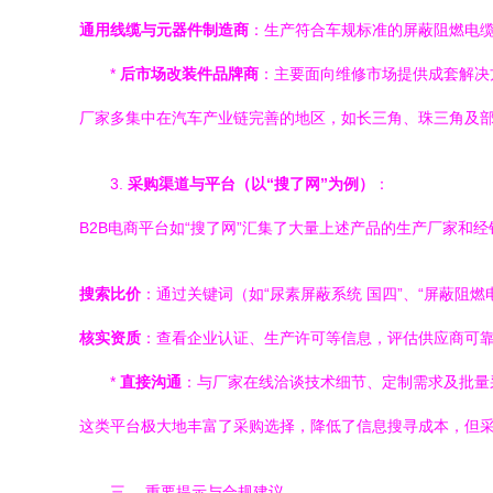
通用线缆与元器件制造商
：生产符合车规标准的屏蔽阻燃电
*
后市场改装件品牌商
：主要面向维修市场提供成套解决
厂家多集中在汽车产业链完善的地区，如长三角、珠三角及
3.
采购渠道与平台（以“搜了网”为例）
：
B2B电商平台如“搜了网”汇集了大量上述产品的生产厂家和
搜索比价
：通过关键词（如“尿素屏蔽系统 国四”、“屏蔽阻
核实资质
：查看企业认证、生产许可等信息，评估供应商可
*
直接沟通
：与厂家在线洽谈技术细节、定制需求及批量
这类平台极大地丰富了采购选择，降低了信息搜寻成本，但
三、 重要提示与合规建议