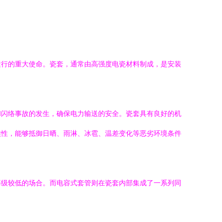
运行的重大使命。瓷套，通常由高强度电瓷材料制成，是安装
和闪络事故的发生，确保电力输送的安全。瓷套具有良好的机
候性，能够抵御日晒、雨淋、冰雹、温差变化等恶劣环境条件
等级较低的场合。而电容式套管则在瓷套内部集成了一系列同